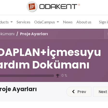
ducts
Services
OdaCampus
News
About us
Sign 
okümanı
Proje Ayarları
DAPLAN+İçmesuyu
ardım Dokümanı
0
%
roje Ayarları
Prev
Next