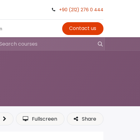
+90 (212) 276 0 444
Contact us
in
Fullscreen
Share