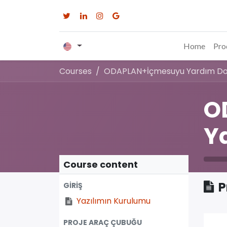
Home
Pro
Courses
ODAPLAN+İçmesuyu Yardım D
O
Y
Course content
P
GİRİŞ
Yazılımın Kurulumu
PROJE ARAÇ ÇUBUĞU