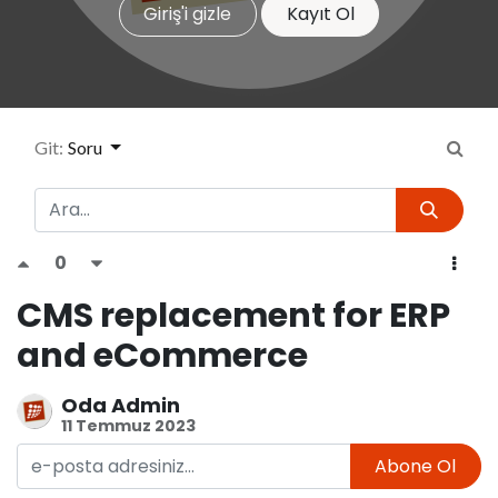
Giriş'i gizle
Kayıt Ol
Git:
Soru
0
CMS replacement for ERP
and eCommerce
Oda Admin
11 Temmuz 2023
Abone Ol