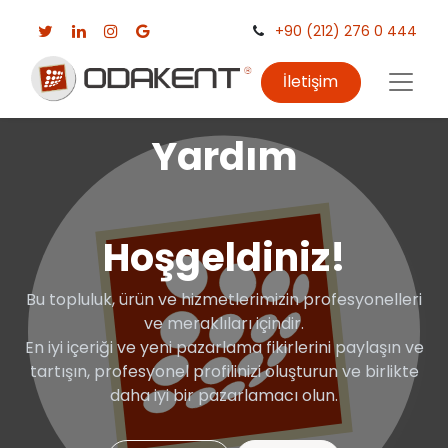
+90 (212) 276 0 444
İletişim
Yardım
Hoşgeldiniz!
Bu topluluk, ürün ve hizmetlerimizin profesyonelleri
ve meraklıları içindir.
En iyi içeriği ve yeni pazarlama fikirlerini paylaşın ve
tartışın, profesyonel profilinizi oluşturun ve birlikte
daha iyi bir pazarlamacı olun.