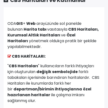
CBS Haritaları ve Katmanlar
ODA
GIS
+
Web
arayüzünde sol panelde
bulunan
Harita tabı
vasıtasıyla
CBS Haritaları,
Kurumsal Altlık Haritaları
ve
Özel
Haritaları
yönetmek oldukça pratik bir şekilde
yapılabilmektedir.
CBS HARİTALARI:
"
CBS Haritaları
" kullanıcıların farklı ihtiyaçları
için oluşturulan
değişik sembolojide
farklı
tabakaları içerisinde barındıran haritalardır. CBS
Haritaları ile kurumlarda farklı her
bir
departman/birimin ihtiyaçlarına
özel
hazırlanan haritalar
ile çalışma imkanı
sağlanmış olur.