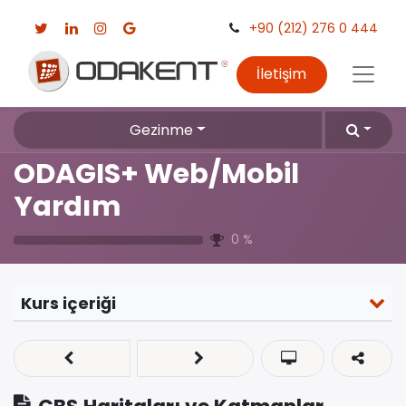
+90 (212) 276 0 444
İletişim
Gezinme
ODAGIS+ Web/Mobil
Yardım
0
%
Kurs içeriği