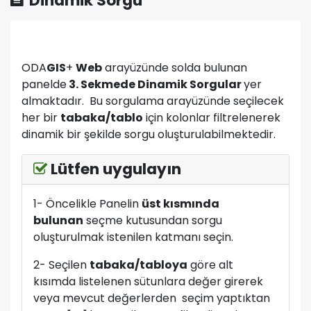
Dinamik Sorgu
ODA
GIS
+
Web
arayüzünde solda bulunan
panelde
3. Sekmede Dinamik Sorgular
yer
almaktadır. Bu sorgulama arayüzünde seçilecek
her bir
tabaka/tablo
için kolonlar filtrelenerek
dinamik bir şekilde sorgu oluşturulabilmektedir.
Lütfen uygulayın
1- Öncelikle Panelin
üst kısmında
bulunan
seçme kutusundan sorgu
oluşturulmak istenilen katmanı seçin.
2- Seçilen
tabaka/tabloya
göre alt
kısımda listelenen sütunlara değer girerek
veya mevcut değerlerden seçim yaptıktan