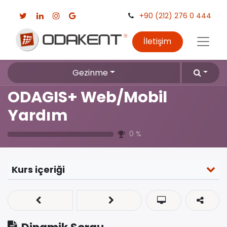
+90 (212) 276 0 444
İletişim
Gezinme
ODAGIS+ Web/Mobil
Yardım
0
%
Kurs içeriği