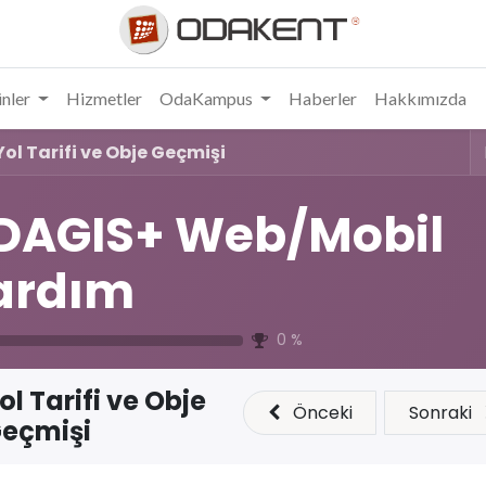
nler
Hizmetler
OdaKampus
Haberler
Hakkımızda
Yol Tarifi ve Obje Geçmişi
DAGIS+ Web/Mobil
ardım
0
%
ol Tarifi ve Obje
Önceki
Sonraki
eçmişi