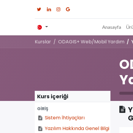
Anasayfa
Ürü
Kurslar
ODAGIS+ Web/Mobil Yardım
O
Y
Kurs içeriği
Y
GİRİŞ
G
Sistem İhtiyaçları
Yazılım Hakkında Genel Bilgi