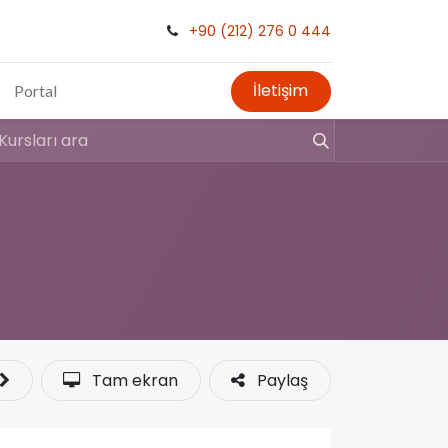
+90 (212) 276 0 444
İletişim
Portal
Tam ekran
Paylaş