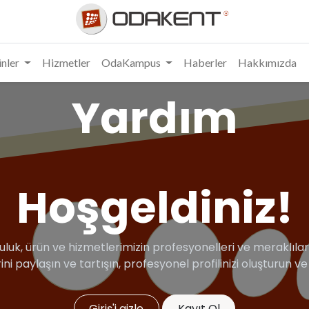
nler
Hizmetler
OdaKampus
Haberler
Hakkımızda
Yardım
Hoşgeldiniz!
uluk, ürün ve hizmetlerimizin profesyonelleri ve meraklıları 
rini paylaşın ve tartışın, profesyonel profilinizi oluşturun v
Giriş'i gizle
Kayıt Ol