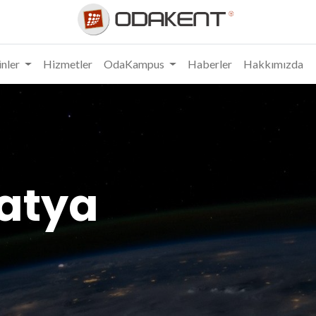
nler
Hizmetler
OdaKampus
Haberler
Hakkımızda
latya