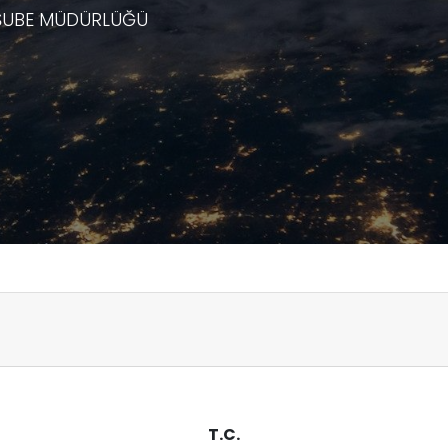
S ŞUBE MÜDÜRLÜĞÜ
T.C.