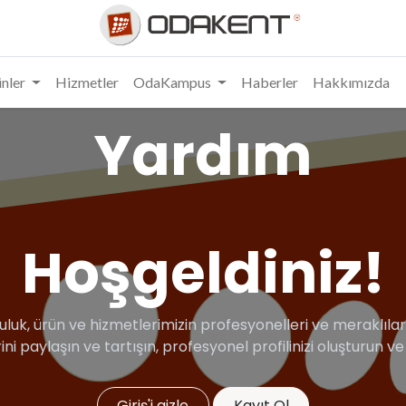
nler
Hizmetler
OdaKampus
Haberler
Hakkımızda
Yardım
Hoşgeldiniz!
uluk, ürün ve hizmetlerimizin profesyonelleri ve meraklıları 
rini paylaşın ve tartışın, profesyonel profilinizi oluşturun v
Giriş'i gizle
Kayıt Ol