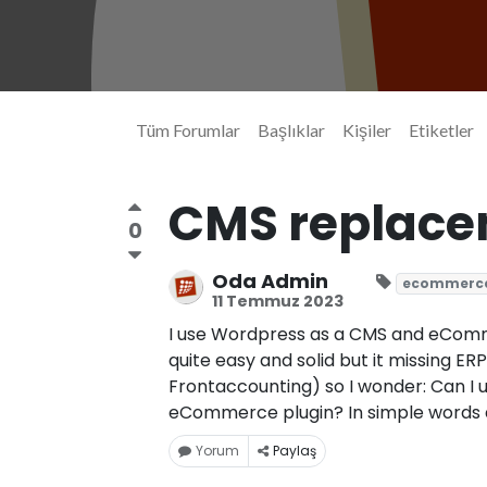
Tüm Forumlar
Başlıklar
Kişiler
Etiketler
CMS replace
0
Oda Admin
ecommerc
11 Temmuz 2023
I use Wordpress as a CMS and eComm
quite easy and solid but it missing ERP
Frontaccounting) so I wonder: Can I
eCommerce plugin? In simple word
Yorum
Paylaş