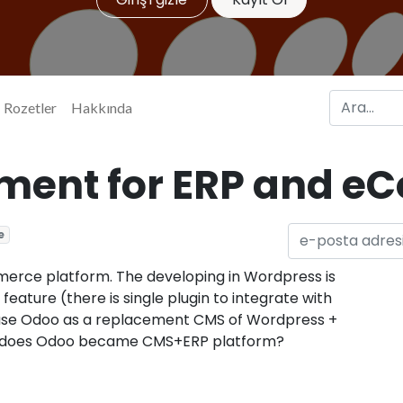
Rozetler
Hakkında
ment for ERP and 
e
erce platform. The developing in Wordpress is
 feature (there is single plugin to integrate with
 use Odoo as a replacement CMS of Wordpress +
s does Odoo became CMS+ERP platform?