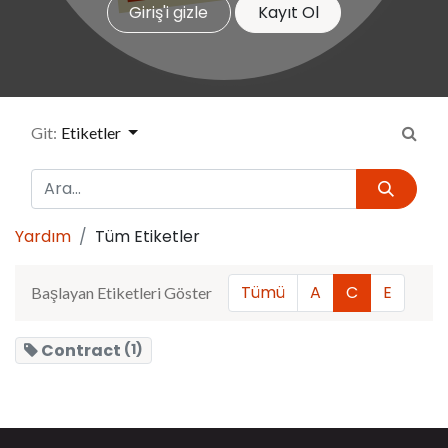
Giriş'i gizle
Kayıt Ol
Git:
Etiketler
Yardım
Tüm Etiketler
Tümü
A
C
E
Başlayan Etiketleri Göster
Contract
(1)