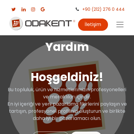
+90 (212) 276 0 444
İletişim
Yardım
Hoşgeldiniz!
Bu topluluk, ürün ve hizmetlerimizin profesyonelleri
ve meraklıları içindir.
En iyi içeriği ve yeni pazarlama fikirlerini paylaşın ve
tartışın, profesyonel profilinizi oluşturun ve birlikte
daha iyi bir pazarlamacı olun.