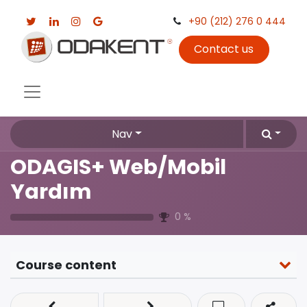
+90 (212) 276 0 444
Contact us
Nav
ODAGIS+ Web/Mobil
Yardım
0
%
Course content