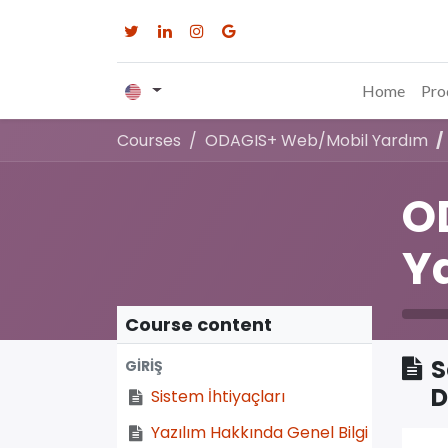
Home
Pro
Courses
ODAGIS+ Web/Mobil Yardım
O
Y
Course content
S
GİRİŞ
D
Sistem İhtiyaçları
Yazılım Hakkında Genel Bilgi