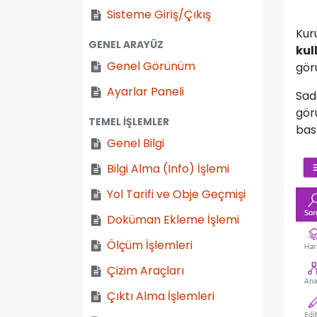
Sisteme Giriş/Çıkış
Kur
GENEL ARAYÜZ
kul
Genel Görünüm
gör
Ayarlar Paneli
Sad
gör
TEMEL İŞLEMLER
bas
Genel Bilgi
Bilgi Alma (Info) İşlemi
Yol Tarifi ve Obje Geçmişi
Doküman Ekleme İşlemi
Ölçüm İşlemleri
Çizim Araçları
Çıktı Alma İşlemleri