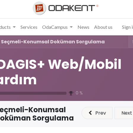
ducts
Services
OdaCampus
News
About us
Sign 
Seçmeli-Konumsal Doküman Sorgulama
DAGIS+ Web/Mobil
ardım
0
%
eçmeli-Konumsal
Prev
Next
oküman Sorgulama