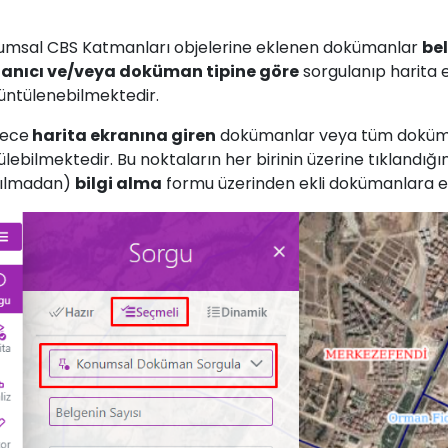
umsal CBS Katmanları objelerine eklenen dokümanlar
bel
lanıcı ve/veya doküman tipine göre
sorgulanıp harita
üntülenebilmektedir.
ece
harita ekranına giren
dokümanlar veya tüm dokü
ülebilmektedir. Bu noktaların her birinin üzerine tıklandığ
ılmadan)
bilgi alma
formu üzerinden ekli dokümanlara e