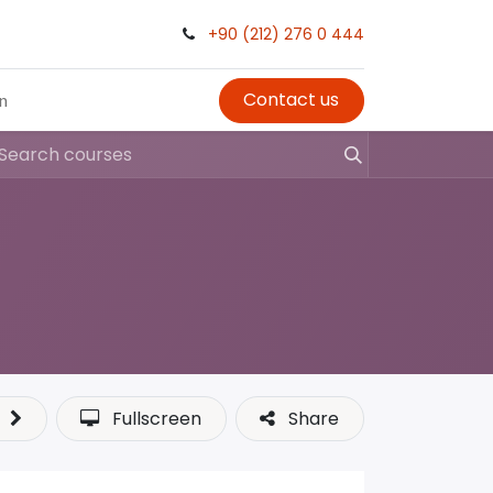
+90 (212) 276 0 444
Contact us
in
Fullscreen
Share