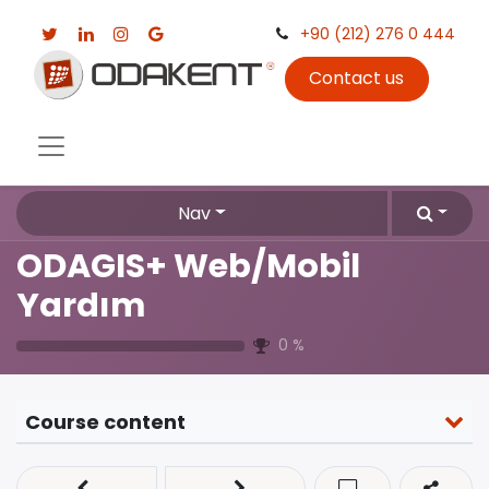
+90 (212) 276 0 444
Contact us
Nav
ODAGIS+ Web/Mobil
Yardım
0
%
Course content