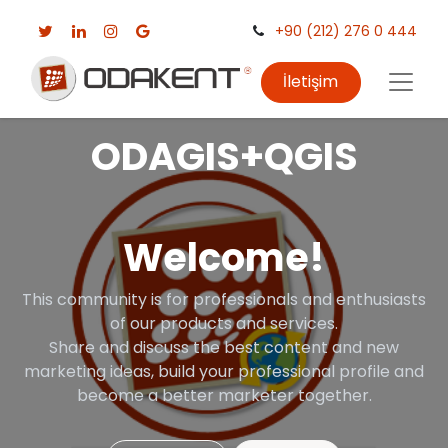
+90 (212) 276 0 444
İletişim
ODAGIS+QGIS
Welcome!
This community is for professionals and enthusiasts
of our products and services.
Share and discuss the best content and new
marketing ideas, build your professional profile and
become a better marketer together.