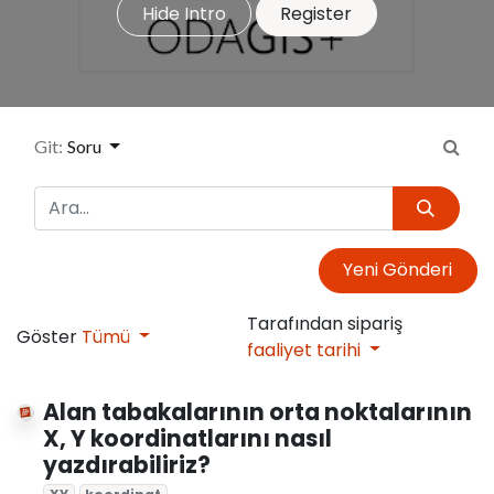
Hide Intro
Register
Git:
Soru
Yeni Gönderi
Tarafından sipariş
Göster
Tümü
faaliyet tarihi
Alan tabakalarının orta noktalarının
X, Y koordinatlarını nasıl
yazdırabiliriz?