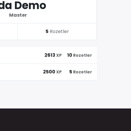
da Demo
Master
5
Rozetler
2613
10
XP
Rozetler
2500
5
XP
Rozetler