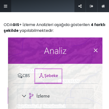
+90 (212) 276 0 444
İletişim
ODA
GIS
+ İzleme Analizleri aşağıda gösterilen
4 farklı
şekilde
yapılabilmektedir:
Nasıl yardımcı olabiliriz?
Bize her zaman ulaşın
Bizi Arayın
+90 (212) 276 0 444