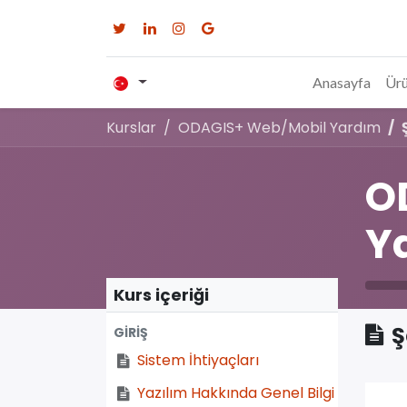
Anasayfa
Ürü
Kurslar
ODAGIS+ Web/Mobil Yardım
O
Y
Kurs içeriği
Ş
GİRİŞ
Sistem İhtiyaçları
Yazılım Hakkında Genel Bilgi