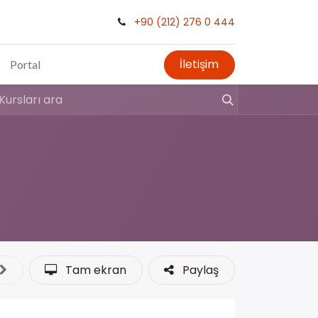
+90 (212) 276 0 444
İletişim
Portal
Tam ekran
Paylaş