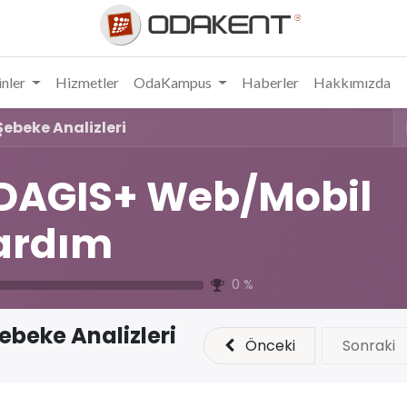
nler
Hizmetler
OdaKampus
Haberler
Hakkımızda
Şebeke Analizleri
DAGIS+ Web/Mobil
ardım
0
%
ebeke Analizleri
Önceki
Sonraki