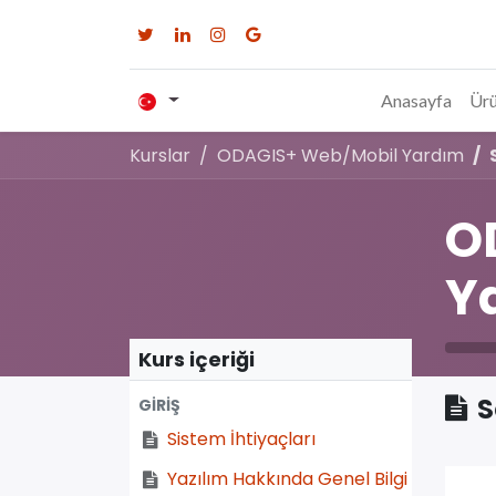
Anasayfa
Ürü
Kurslar
ODAGIS+ Web/Mobil Yardım
O
Y
Kurs içeriği
S
GİRİŞ
Sistem İhtiyaçları
Yazılım Hakkında Genel Bilgi