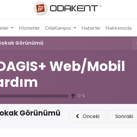
nler
Hizmetler
OdaKampus
Haberler
Hakkımızda
Sokak Görünümü
DAGIS+ Web/Mobil
ardım
0
%
okak Görünümü
Önceki
Sonraki