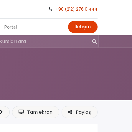
+90 (212) 276 0 444
İletişim
Portal
Tam ekran
Paylaş