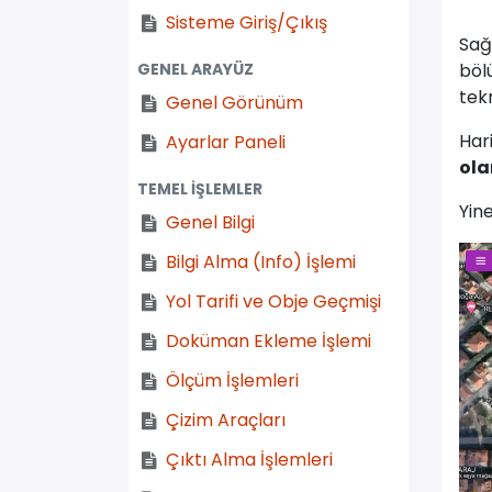
Sisteme Giriş/Çıkış
Sağ
böl
GENEL ARAYÜZ
tek
Genel Görünüm
Har
Ayarlar Paneli
ola
TEMEL İŞLEMLER
Yin
Genel Bilgi
Bilgi Alma (Info) İşlemi
Yol Tarifi ve Obje Geçmişi
Doküman Ekleme İşlemi
Ölçüm İşlemleri
Çizim Araçları
Çıktı Alma İşlemleri