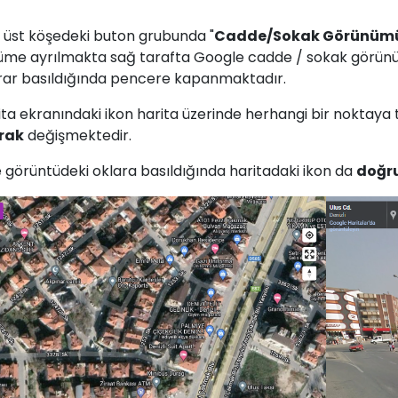
 üst köşedeki buton grubunda "
Cadde/Sokak Görünüm
üme ayrılmakta sağ tarafta Google cadde / sokak görün
rar basıldığında pencere kapanmaktadır.
ita ekranındaki ikon harita üzerinde herhangi bir noktaya
rak
değişmektedir.
e görüntüdeki oklara basıldığında haritadaki ikon da
doğr